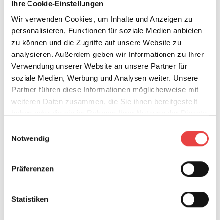
Ihre Cookie-Einstellungen
Wir verwenden Cookies, um Inhalte und Anzeigen zu
personalisieren, Funktionen für soziale Medien anbieten
zu können und die Zugriffe auf unsere Website zu
analysieren. Außerdem geben wir Informationen zu Ihrer
Verwendung unserer Website an unsere Partner für
soziale Medien, Werbung und Analysen weiter. Unsere
Partner führen diese Informationen möglicherweise mit
weiteren Daten zusammen, die Sie ihnen bereitgestellt
haben oder die sie im Rahmen Ihrer Nutzung der Dienste
gesammelt haben.
Einwilligungsauswahl
© BSB
Notwendig
Bauleistungs- bzw.
Präferenzen
Bauwesenversicherung
Die Bauleistungsversicherung (auch
Statistiken
Bauwesenversicherung genannt) leistet Ersatz für
unvorhersehbar eingetretene Schäden am Bauwerk