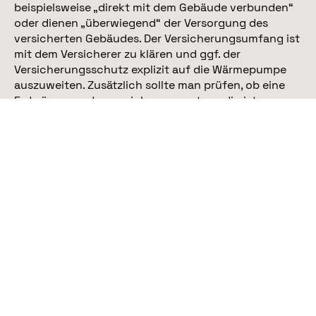
beispielsweise „direkt mit dem Gebäude verbunden“
oder dienen „überwiegend“ der Versorgung des
versicherten Gebäudes. Der Versicherungsumfang ist
mit dem Versicherer zu klären und ggf. der
Versicherungsschutz explizit auf die Wärmepumpe
auszuweiten. Zusätzlich sollte man prüfen, ob eine
Erdwärmesondenversicherung notwendig ist.
Versichert sind damit Schäden durch Erdbeben,
Hangrutsch, Verschiebungen im Erdreich und
Veränderungen der Geologie. Meist ist die Sonde
nach einem solchen Schadenereignis nicht mehr
dicht oder das Rohr bietet zu wenig Durchfluss.
Dadurch sinkt die Heizleistung und die Sonde ist
nicht mehr funktionstüchtig.
Balkonsolarkraftwerk
: Steckersolaranlagen bzw.
Balkonkraftwerke sind nicht bei jeder
Hausratversicherung automatisch mitversichert.
Damit es im Schadenfall z.B. durch Diebstahl keine
böse Überraschung gibt, sollte die mobile PV-Anlage