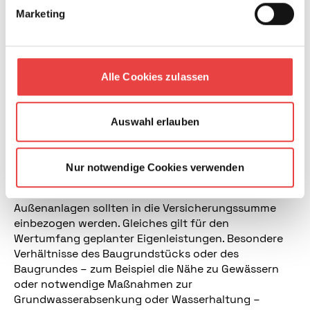
während der Bauzeit. Dazu gehören unter anderem
Marketing
Unwetterschäden, Diebstahl bereits eingebauter
Gebäudebestandteile und mutwillige Beschädigung
durch Unbekannte. Ausgeschlossen sind Schäden
durch normale orts- und jahreszeitlich übliche
Alle Cookies zulassen
Witterungseinflüsse sowie mangelhafte
Handwerkerleistungen.
Auswahl erlauben
Was wird versichert?
Versichert ist der Wert der Bauleistungen. Auch die
Nur notwendige Cookies verwenden
Architekten- und Ingenieurleistungen, die Kosten
von Garagen und Carports sowie der wichtigsten
Außenanlagen sollten in die Versicherungssumme
einbezogen werden. Gleiches gilt für den
Wertumfang geplanter Eigenleistungen. Besondere
Verhältnisse des Baugrundstücks oder des
Baugrundes – zum Beispiel die Nähe zu Gewässern
oder notwendige Maßnahmen zur
Grundwasserabsenkung oder Wasserhaltung –