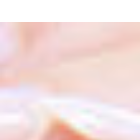
Schutzbund
öffnen
e.V.
–
Gemeinnützige
Verbraucherschutzorganisation