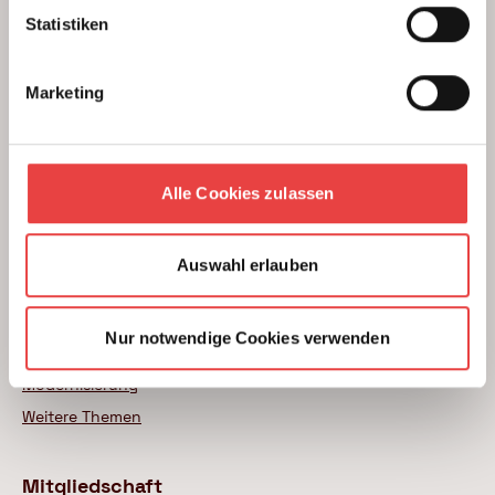
Statistiken
Beratung
Unterstützung beim Hausbau
Marketing
Kauf einer Eigentumswohnung
Modernisierung von Bestandsimmobilien
Das BSB Beratungsnetz
Alle Cookies zulassen
Wer sind unsere Experten
Auswahl erlauben
Themenratgeber
Neubau
Nur notwendige Cookies verwenden
Wohnungskauf
Modernisierung
Weitere Themen
Mitgliedschaft