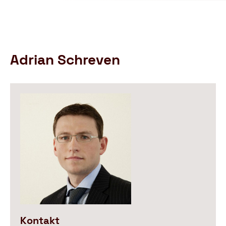
Schutzbund
öffnen
e.V.
–
Gemeinnützige
Verbraucherschutzorganisation
Adrian Schreven
Kontakt