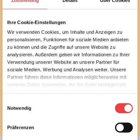
Zustimmung
Details
Über Cookies
bautechnischen und baurechtlichen
Verbraucherthemen immer auf dem Laufenden.
Erfahren Sie außerdem alle aktuellen Termine und
Entwicklungen des Vereins.
Ihre Cookie-Einstellungen
Wir verwenden Cookies, um Inhalte und Anzeigen zu
Sie können diesen Service in jedem Newsletter wieder
personalisieren, Funktionen für soziale Medien anbieten
abbestellen.
zu können und die Zugriffe auf unsere Website zu
analysieren. Außerdem geben wir Informationen zu Ihrer
Ich habe die
Datenschutzbestimmungen
gelesen
und stimme diesen zu.
Verwendung unserer Website an unsere Partner für
soziale Medien, Werbung und Analysen weiter. Unsere
Partner führen diese Informationen möglicherweise mit
E-Mail
weiteren Daten zusammen, die Sie ihnen bereitgestellt
haben oder die sie im Rahmen Ihrer Nutzung der Dienste
gesammelt haben.
Einwilligungsauswahl
Notwendig
Newsletter bestellen
Präferenzen