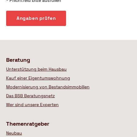
*
Pflichtfeld bitte ausfüllen
href="https://www.bsb-
ev.de/datenschutz"
Angaben prüfen
target="_blank">Datenschutzbestimmungen</a>
gelesen
und
stimme
diesen
zu.
*
Beratung
Unterstützung beim Hausbau
Kauf einer Eigentumswohnung
Modernisierung von Bestandsimmobilien
Das BSB Beratungsnetz
Wer sind unsere Experten
Themenratgeber
Neubau