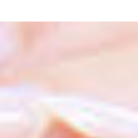
Schutzbund
öffnen
e.V.
–
Gemeinnützige
Verbraucherschutzorganisation