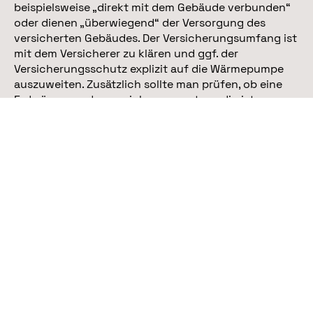
beispielsweise „direkt mit dem Gebäude verbunden“
oder dienen „überwiegend“ der Versorgung des
versicherten Gebäudes. Der Versicherungsumfang ist
mit dem Versicherer zu klären und ggf. der
Versicherungsschutz explizit auf die Wärmepumpe
auszuweiten. Zusätzlich sollte man prüfen, ob eine
Erdwärmesondenversicherung notwendig ist.
Versichert sind damit Schäden durch Erdbeben,
Hangrutsch, Verschiebungen im Erdreich und
Veränderungen der Geologie. Meist ist die Sonde
nach einem solchen Schadenereignis nicht mehr
dicht oder das Rohr bietet zu wenig Durchfluss.
Dadurch sinkt die Heizleistung und die Sonde ist
nicht mehr funktionstüchtig.
Balkonsolarkraftwerk
: Steckersolaranlagen bzw.
Balkonkraftwerke sind nicht bei jeder
Hausratversicherung automatisch mitversichert.
Damit es im Schadenfall z.B. durch Diebstahl keine
böse Überraschung gibt, sollte die mobile PV-Anlage