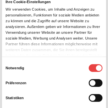
Ihre Cookie-Einstellungen
Wir verwenden Cookies, um Inhalte und Anzeigen zu
personalisieren, Funktionen für soziale Medien anbieten
zu können und die Zugriffe auf unsere Website zu
analysieren. Außerdem geben wir Informationen zu Ihrer
Verwendung unserer Website an unsere Partner für
soziale Medien, Werbung und Analysen weiter. Unsere
Partner führen diese Informationen möglicherweise mit
weiteren Daten zusammen, die Sie ihnen bereitgestellt
haben oder die sie im Rahmen Ihrer Nutzung der Dienste
gesammelt haben.
Einwilligungsauswahl
© BSB
Notwendig
Bauleistungs- bzw.
Präferenzen
Bauwesenversicherung
Die Bauleistungsversicherung (auch
Statistiken
Bauwesenversicherung genannt) leistet Ersatz für
unvorhersehbar eingetretene Schäden am Bauwerk