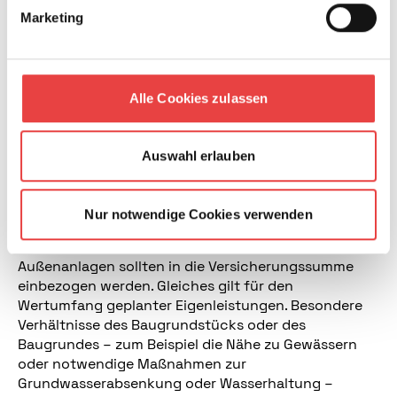
während der Bauzeit. Dazu gehören unter anderem
Marketing
Unwetterschäden, Diebstahl bereits eingebauter
Gebäudebestandteile und mutwillige Beschädigung
durch Unbekannte. Ausgeschlossen sind Schäden
durch normale orts- und jahreszeitlich übliche
Alle Cookies zulassen
Witterungseinflüsse sowie mangelhafte
Handwerkerleistungen.
Auswahl erlauben
Was wird versichert?
Versichert ist der Wert der Bauleistungen. Auch die
Nur notwendige Cookies verwenden
Architekten- und Ingenieurleistungen, die Kosten
von Garagen und Carports sowie der wichtigsten
Außenanlagen sollten in die Versicherungssumme
einbezogen werden. Gleiches gilt für den
Wertumfang geplanter Eigenleistungen. Besondere
Verhältnisse des Baugrundstücks oder des
Baugrundes – zum Beispiel die Nähe zu Gewässern
oder notwendige Maßnahmen zur
Grundwasserabsenkung oder Wasserhaltung –