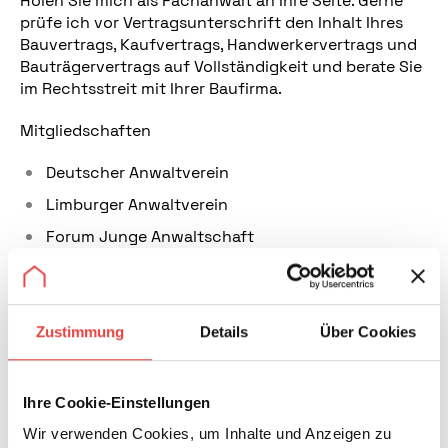
Holen Sie mich als Fachanwalt an Ihre Seite. Gerne
prüfe ich vor Vertragsunterschrift den Inhalt Ihres
Bauvertrags, Kaufvertrags, Handwerkervertrags und
Bauträgervertrags auf Vollständigkeit und berate Sie
im Rechtsstreit mit Ihrer Baufirma.
Mitgliedschaften
Deutscher Anwaltverein
Limburger Anwaltverein
Forum Junge Anwaltschaft
Wirtschaftsjunioren Limburg
Weilburg Diez e.V.
ARGE Baurecht
Zustimmung
Details
Über Cookies
Rechtsanwaltskammer
Ihre Cookie-Einstellungen
Wir verwenden Cookies, um Inhalte und Anzeigen zu
Über mich