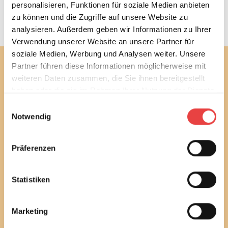
personalisieren, Funktionen für soziale Medien anbieten
zu können und die Zugriffe auf unsere Website zu
analysieren. Außerdem geben wir Informationen zu Ihrer
Verwendung unserer Website an unsere Partner für
soziale Medien, Werbung und Analysen weiter. Unsere
Partner führen diese Informationen möglicherweise mit
Abonnieren Sie jetzt unseren
weiteren Daten zusammen, die Sie ihnen bereitgestellt
kostenlosen Newsletter
haben oder die sie im Rahmen Ihrer Nutzung der Dienste
Mit unserem monatlichen Newsletter bleiben Sie bei
gesammelt haben.
Einwilligungsauswahl
bautechnischen und baurechtlichen
Notwendig
Verbraucherthemen immer auf dem Laufenden.
Erfahren Sie außerdem alle aktuellen Termine und
Entwicklungen des Vereins.
Präferenzen
Sie können diesen Service in jedem Newsletter wieder
abbestellen.
Statistiken
Ich habe die
Datenschutzbestimmungen
gelesen
und stimme diesen zu.
Marketing