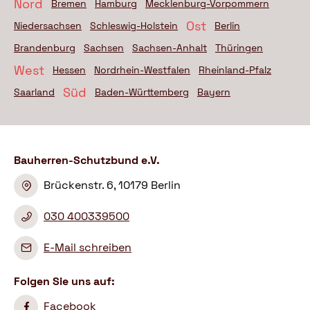
Nord
Bremen
Hamburg
Mecklenburg-Vorpommern
Ost
Niedersachsen
Schleswig-Holstein
Berlin
Brandenburg
Sachsen
Sachsen-Anhalt
Thüringen
West
Hessen
Nordrhein-Westfalen
Rheinland-Pfalz
Süd
Saarland
Baden-Württemberg
Bayern
Bauherren-Schutzbund e.V.
Brückenstr. 6, 10179 Berlin
030 400339500
E-Mail schreiben
Folgen Sie uns auf:
Facebook