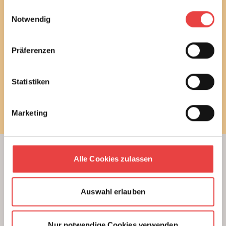
Ich habe die
Datenschutzbestimmungen
gelesen
gesammelt haben.
Einwilligungsauswahl
und stimme diesen zu.
Notwendig
E-Mail
Präferenzen
Statistiken
Newsletter bestellen
Marketing
Alle Cookies zulassen
Beratung
Unterstützung beim Hausbau
Auswahl erlauben
Kauf einer Eigentumswohnung
Modernisierung von Bestandsimmobilien
Nur notwendige Cookies verwenden
Das BSB Beratungsnetz