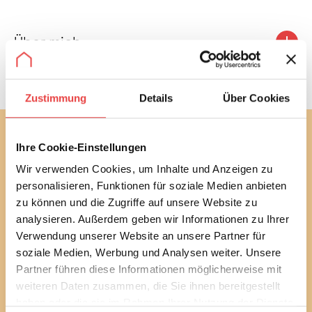
Über mich
Zustimmung
Details
Über Cookies
Abonnieren Sie jetzt unseren
Ihre Cookie-Einstellungen
kostenlosen Newsletter
Wir verwenden Cookies, um Inhalte und Anzeigen zu
Mit unserem monatlichen Newsletter bleiben Sie bei
personalisieren, Funktionen für soziale Medien anbieten
bautechnischen und baurechtlichen
zu können und die Zugriffe auf unsere Website zu
Verbraucherthemen immer auf dem Laufenden.
analysieren. Außerdem geben wir Informationen zu Ihrer
Erfahren Sie außerdem alle aktuellen Termine und
Verwendung unserer Website an unsere Partner für
Entwicklungen des Vereins.
soziale Medien, Werbung und Analysen weiter. Unsere
Partner führen diese Informationen möglicherweise mit
Sie können diesen Service in jedem Newsletter wieder
weiteren Daten zusammen, die Sie ihnen bereitgestellt
abbestellen.
haben oder die sie im Rahmen Ihrer Nutzung der Dienste