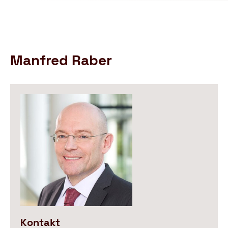
Schutzbund
öffnen
e.V.
–
Gemeinnützige
Verbraucherschutzorganisation
Manfred Raber
Kontakt