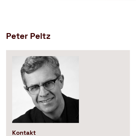
Schutzbund
öffnen
e.V.
–
Gemeinnützige
Verbraucherschutzorganisation
Peter Peltz
Kontakt