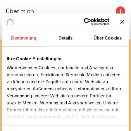
Über mich
Zustimmung
Details
Über Cookies
Abonnieren Sie jetzt unseren
Ihre Cookie-Einstellungen
kostenlosen Newsletter
Wir verwenden Cookies, um Inhalte und Anzeigen zu
Mit unserem monatlichen Newsletter bleiben Sie bei
personalisieren, Funktionen für soziale Medien anbieten
bautechnischen und baurechtlichen
zu können und die Zugriffe auf unsere Website zu
Verbraucherthemen immer auf dem Laufenden.
analysieren. Außerdem geben wir Informationen zu Ihrer
Erfahren Sie außerdem alle aktuellen Termine und
Verwendung unserer Website an unsere Partner für
Entwicklungen des Vereins.
soziale Medien, Werbung und Analysen weiter. Unsere
Sie können diesen Service in jedem Newsletter wieder
Partner führen diese Informationen möglicherweise mit
abbestellen.
weiteren Daten zusammen, die Sie ihnen bereitgestellt
haben oder die sie im Rahmen Ihrer Nutzung der Dienste
Ich habe die
Datenschutzbestimmungen
gelesen
gesammelt haben.