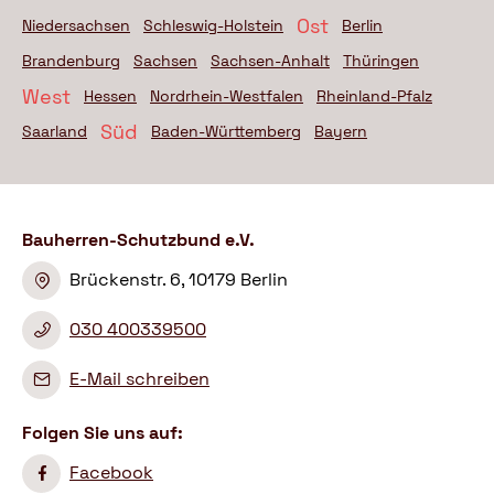
Ost
Niedersachsen
Schleswig-Holstein
Berlin
Brandenburg
Sachsen
Sachsen-Anhalt
Thüringen
West
Hessen
Nordrhein-Westfalen
Rheinland-Pfalz
Süd
Saarland
Baden-Württemberg
Bayern
Bauherren-Schutzbund e.V.
Brückenstr. 6, 10179 Berlin
030 400339500
E-Mail schreiben
Folgen Sie uns auf:
Facebook