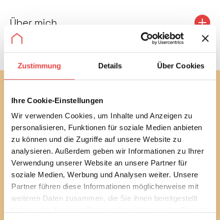
Über mich
Zustimmung
Details
Über Cookies
Abonnieren Sie jetzt unseren
Ihre Cookie-Einstellungen
kostenlosen Newsletter
Wir verwenden Cookies, um Inhalte und Anzeigen zu
Mit unserem monatlichen Newsletter bleiben Sie bei
personalisieren, Funktionen für soziale Medien anbieten
bautechnischen und baurechtlichen
zu können und die Zugriffe auf unsere Website zu
Verbraucherthemen immer auf dem Laufenden.
analysieren. Außerdem geben wir Informationen zu Ihrer
Erfahren Sie außerdem alle aktuellen Termine und
Verwendung unserer Website an unsere Partner für
Entwicklungen des Vereins.
soziale Medien, Werbung und Analysen weiter. Unsere
Sie können diesen Service in jedem Newsletter wieder
Partner führen diese Informationen möglicherweise mit
abbestellen.
weiteren Daten zusammen, die Sie ihnen bereitgestellt
haben oder die sie im Rahmen Ihrer Nutzung der Dienste
Ich habe die
Datenschutzbestimmungen
gelesen