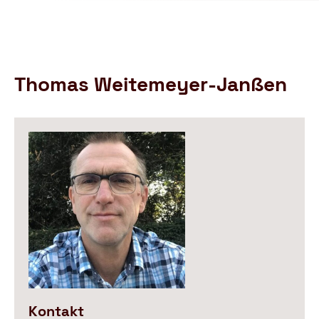
Schutzbund
öffnen
e.V.
–
Gemeinnützige
Verbraucherschutzorganisation
Thomas Weitemeyer-Janßen
Kontakt