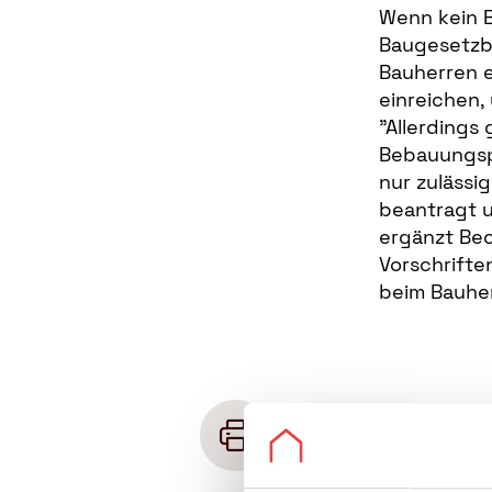
Wenn kein 
Baugesetzb
Bauherren e
einreichen,
"Allerdings
Bebauungspl
nur zulässi
beantragt 
ergänzt Bec
Vorschrifte
beim Bauhe
Seite drucken
Klicken Sie hier
, um