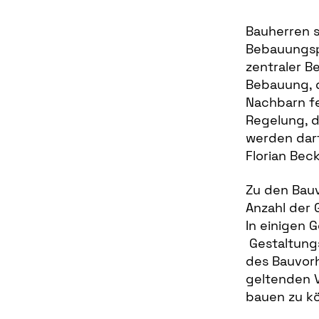
Bauherren s
Bebauungspl
zentraler B
Bebauung, 
Nachbarn fe
Regelung, d
werden darf
Florian Bec
Zu den Bau
Anzahl der 
In einigen 
Gestaltungs
des Bauvorh
geltenden V
bauen zu kö