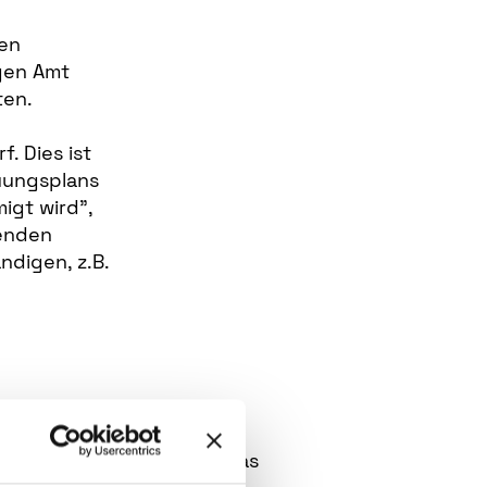
sen
gen Amt
ten.
. Dies ist
uungsplans
gt wird",
tenden
digen, z.B.
 den Optionen können Sie das