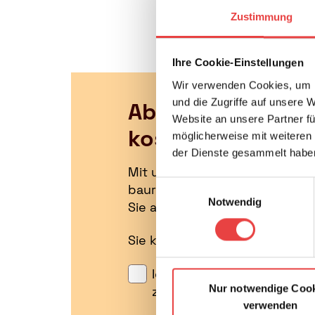
generierte Dokumen
Zustimmung
Ihre Cookie-Einstellungen
Wir verwenden Cookies, um I
und die Zugriffe auf unsere 
Abonnieren Sie j
Website an unsere Partner fü
kostenlosen News
möglicherweise mit weiteren
der Dienste gesammelt habe
Mit unserem monatlichen News
Einwilligungsauswahl
baurechtlichen Verbrauchert
Notwendig
Sie außerdem alle aktuellen T
Sie können diesen Service in 
Ich habe die
Datenschutz
Nur notwendige Coo
zu.
verwenden