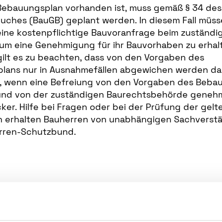
Bebauungsplan vorhanden ist, muss gemäß § 34 des
uches (BauGB) geplant werden. In diesem Fall müs
ine kostenpflichtige Bauvoranfrage beim zuständi
 um eine Genehmigung für ihr Bauvorhaben zu erhal
 gilt es zu beachten, dass von den Vorgaben des
ans nur in Ausnahmefällen abgewichen werden darf
g, wenn eine Befreiung von den Vorgaben des Beba
und von der zuständigen Baurechtsbehörde genehmi
ker. Hilfe bei Fragen oder bei der Prüfung der gel
n erhalten Bauherren von unabhängigen Sachverstän
rren-Schutzbund.
 die Druckfunktion Ihres Browsers zu aktivieren. In