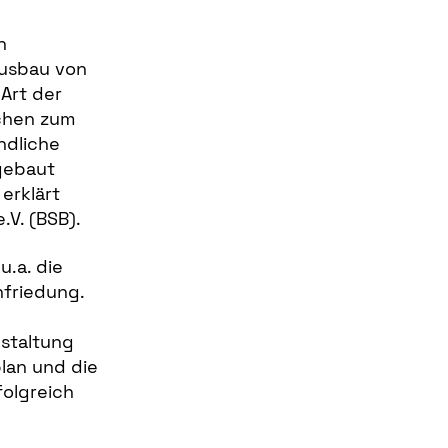
n
ausbau von
 Art der
chen zum
ndliche
gebaut
erklärt
.V. (BSB).
.a. die
nfriedung.
estaltung
lan und die
folgreich