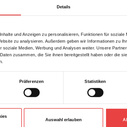
t auch als PDF speichern.
Details
nhalte und Anzeigen zu personalisieren, Funktionen für soziale
Website zu analysieren. Außerdem geben wir Informationen zu I
etzt unseren
r soziale Medien, Werbung und Analysen weiter. Unsere Partner
letter
 Daten zusammen, die Sie ihnen bereitgestellt haben oder die s
n.
letter bleiben Sie bei bautechnischen und
hemen immer auf dem Laufenden. Erfahren
Präferenzen
Statistiken
ermine und Entwicklungen des Vereins.
jedem Newsletter wieder abbestellen.
bestimmungen
gelesen und stimme diesen
kies
Auswahl erlauben
A