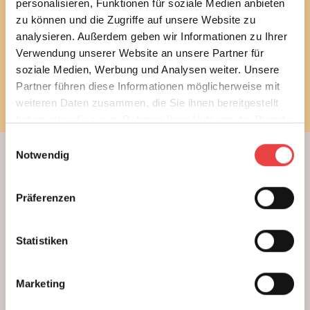
E-Mail
personalisieren, Funktionen für soziale Medien anbieten
zu können und die Zugriffe auf unsere Website zu
analysieren. Außerdem geben wir Informationen zu Ihrer
Verwendung unserer Website an unsere Partner für
soziale Medien, Werbung und Analysen weiter. Unsere
Newsletter bestellen
Partner führen diese Informationen möglicherweise mit
weiteren Daten zusammen, die Sie ihnen bereitgestellt
haben oder die sie im Rahmen Ihrer Nutzung der Dienste
gesammelt haben.
Einwilligungsauswahl
Notwendig
Beratung
Unterstützung beim Hausbau
Präferenzen
Kauf einer Eigentumswohnung
Modernisierung von Bestandsimmobilien
Statistiken
Das BSB Beratungsnetz
Wer sind unsere Experten
Marketing