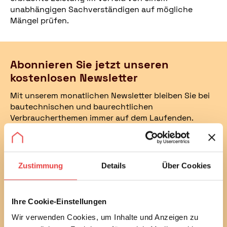
unabhängigen Sachverständigen auf mögliche
Mängel prüfen.
Abonnieren Sie jetzt unseren
kostenlosen Newsletter
Mit unserem monatlichen Newsletter bleiben Sie bei
bautechnischen und baurechtlichen
Verbraucherthemen immer auf dem Laufenden.
Erfahren Sie außerdem alle aktuellen Termine und
Entwicklungen des Vereins.
Sie können diesen Service in jedem Newsletter wieder
Zustimmung
Details
Über Cookies
abbestellen.
Ich habe die
Datenschutzbestimmungen
gelesen
Ihre Cookie-Einstellungen
und stimme diesen zu.
Wir verwenden Cookies, um Inhalte und Anzeigen zu