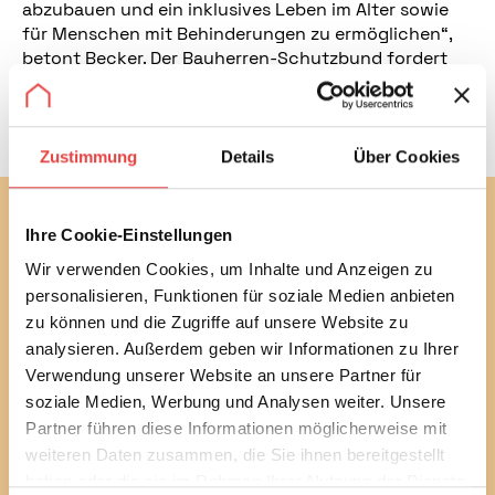
abzubauen und ein inklusives Leben im Alter sowie
für Menschen mit Behinderungen zu ermöglichen“,
betont Becker. Der Bauherren-Schutzbund fordert
die Bundesregierung deshalb auf, ihre Pläne zu
überdenken und das Programm 455-B im
Haushaltsplan 2025 wieder aufzunehmen.
Zustimmung
Details
Über Cookies
Abonnieren Sie jetzt unseren
Ihre Cookie-Einstellungen
kostenlosen Newsletter
Wir verwenden Cookies, um Inhalte und Anzeigen zu
Mit unserem monatlichen Newsletter bleiben Sie bei
personalisieren, Funktionen für soziale Medien anbieten
bautechnischen und baurechtlichen
zu können und die Zugriffe auf unsere Website zu
Verbraucherthemen immer auf dem Laufenden.
analysieren. Außerdem geben wir Informationen zu Ihrer
Erfahren Sie außerdem alle aktuellen Termine und
Verwendung unserer Website an unsere Partner für
Entwicklungen des Vereins.
soziale Medien, Werbung und Analysen weiter. Unsere
Partner führen diese Informationen möglicherweise mit
Sie können diesen Service in jedem Newsletter wieder
weiteren Daten zusammen, die Sie ihnen bereitgestellt
abbestellen.
haben oder die sie im Rahmen Ihrer Nutzung der Dienste