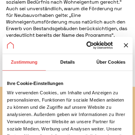
sozialem Bedürfnis nach Wohneigentum gerecht.“
Auch sei unverständlich, warum die Förderung nur
für Neubauvorhaben gelte: „Eine
Wohneigentumsförderung muss natürlich auch den
Erwerb von Bestandsgebäuden berücksichtigen, das
verdeutlicht bereits der Name des Programms“,
merkt Becker an.
Der Rückgang der Wohneigentumsbildung wird unter
diesen Fördervoraussetzungen nicht aufgehalten
Zustimmung
Details
Über Cookies
werden. Nachbesserungen sind dringend
erforderlich.
Ihre Cookie-Einstellungen
Wir verwenden Cookies, um Inhalte und Anzeigen zu
Abonnieren Sie jetzt unseren
personalisieren, Funktionen für soziale Medien anbieten
kostenlosen Newsletter
zu können und die Zugriffe auf unsere Website zu
analysieren. Außerdem geben wir Informationen zu Ihrer
Mit unserem monatlichen Newsletter bleiben Sie bei
Verwendung unserer Website an unsere Partner für
bautechnischen und baurechtlichen
soziale Medien, Werbung und Analysen weiter. Unsere
Verbraucherthemen immer auf dem Laufenden.