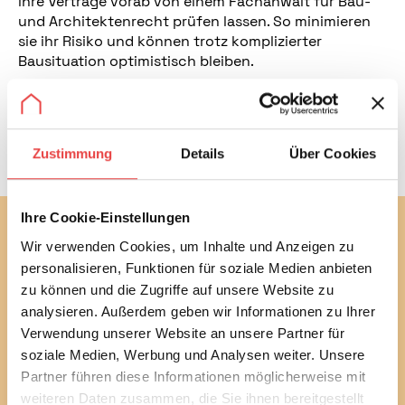
ihre Verträge vorab von einem Fachanwalt für Bau-
und Architektenrecht prüfen lassen. So minimieren
sie ihr Risiko und können trotz komplizierter
Bausituation optimistisch bleiben.
Bilder zur redaktionellen Verwendung: <link http:
www.bsb-ev.de presseservice
pressefotos>www.bsb-
Zustimmung
Details
Über Cookies
ev.de/presseservice/pressefotos/
Ihre Cookie-Einstellungen
Abonnieren Sie jetzt unseren
Wir verwenden Cookies, um Inhalte und Anzeigen zu
kostenlosen Newsletter
personalisieren, Funktionen für soziale Medien anbieten
zu können und die Zugriffe auf unsere Website zu
Mit unserem monatlichen Newsletter bleiben Sie bei
bautechnischen und baurechtlichen
analysieren. Außerdem geben wir Informationen zu Ihrer
Verbraucherthemen immer auf dem Laufenden.
Verwendung unserer Website an unsere Partner für
Erfahren Sie außerdem alle aktuellen Termine und
soziale Medien, Werbung und Analysen weiter. Unsere
Entwicklungen des Vereins.
Partner führen diese Informationen möglicherweise mit
weiteren Daten zusammen, die Sie ihnen bereitgestellt