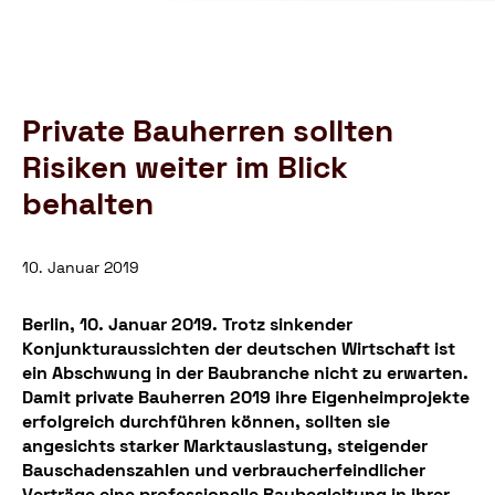
Schutzbund
öffnen
e.V.
–
Gemeinnützige
Verbraucherschutzorganisation
Private Bauherren sollten
Risiken weiter im Blick
behalten
10. Januar 2019
Berlin, 10. Januar 2019. Trotz sinkender
Konjunkturaussichten der deutschen Wirtschaft ist
ein Abschwung in der Baubranche nicht zu erwarten.
Damit private Bauherren 2019 ihre Eigenheimprojekte
erfolgreich durchführen können, sollten sie
angesichts starker Marktauslastung, steigender
Bauschadenszahlen und verbraucherfeindlicher
Verträge eine professionelle Baubegleitung in ihrer