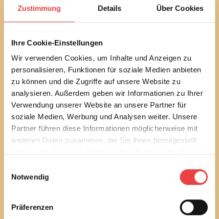
Mit unserem monatlichen Newsletter bleiben Sie bei
Zustimmung
Details
Über Cookies
bautechnischen und baurechtlichen
Verbraucherthemen immer auf dem Laufenden.
Erfahren Sie außerdem alle aktuellen Termine und
Ihre Cookie-Einstellungen
Entwicklungen des Vereins.
Wir verwenden Cookies, um Inhalte und Anzeigen zu
personalisieren, Funktionen für soziale Medien anbieten
Sie können diesen Service in jedem Newsletter wieder
abbestellen.
zu können und die Zugriffe auf unsere Website zu
analysieren. Außerdem geben wir Informationen zu Ihrer
Ich habe die
Datenschutzbestimmungen
gelesen
Verwendung unserer Website an unsere Partner für
und stimme diesen zu.
soziale Medien, Werbung und Analysen weiter. Unsere
Partner führen diese Informationen möglicherweise mit
E-Mail
weiteren Daten zusammen, die Sie ihnen bereitgestellt
haben oder die sie im Rahmen Ihrer Nutzung der Dienste
gesammelt haben.
Einwilligungsauswahl
Notwendig
Newsletter bestellen
Präferenzen