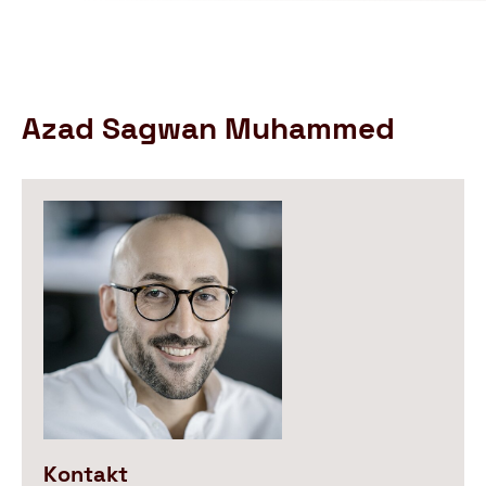
Schutzbund
öffnen
e.V.
–
Gemeinnützige
Verbraucherschutzorganisation
Azad Sagwan Muhammed
Kontakt