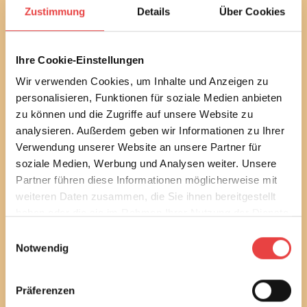
Mit unserem monatlichen Newsletter bleiben Sie bei
Zustimmung
Details
Über Cookies
bautechnischen und baurechtlichen
Verbraucherthemen immer auf dem Laufenden.
Erfahren Sie außerdem alle aktuellen Termine und
Ihre Cookie-Einstellungen
Entwicklungen des Vereins.
Wir verwenden Cookies, um Inhalte und Anzeigen zu
personalisieren, Funktionen für soziale Medien anbieten
Sie können diesen Service in jedem Newsletter wieder
abbestellen.
zu können und die Zugriffe auf unsere Website zu
analysieren. Außerdem geben wir Informationen zu Ihrer
Ich habe die
Datenschutzbestimmungen
gelesen
Verwendung unserer Website an unsere Partner für
und stimme diesen zu.
soziale Medien, Werbung und Analysen weiter. Unsere
Partner führen diese Informationen möglicherweise mit
E-Mail
weiteren Daten zusammen, die Sie ihnen bereitgestellt
haben oder die sie im Rahmen Ihrer Nutzung der Dienste
gesammelt haben.
Einwilligungsauswahl
Notwendig
Newsletter bestellen
Präferenzen