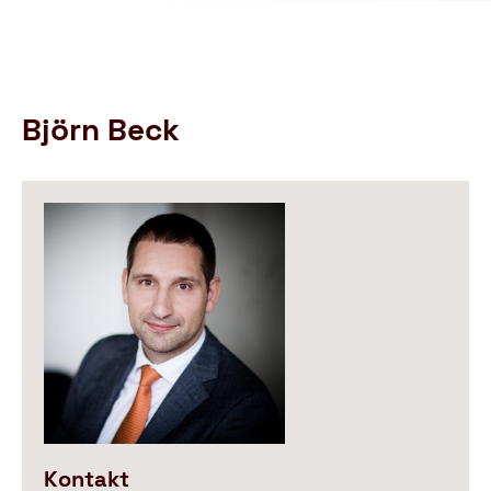
Schutzbund
öffnen
e.V.
–
Gemeinnützige
Verbraucherschutzorganisation
Björn Beck
Kontakt