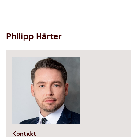
Schutzbund
öffnen
e.V.
–
Gemeinnützige
Verbraucherschutzorganisation
Philipp Härter
Kontakt