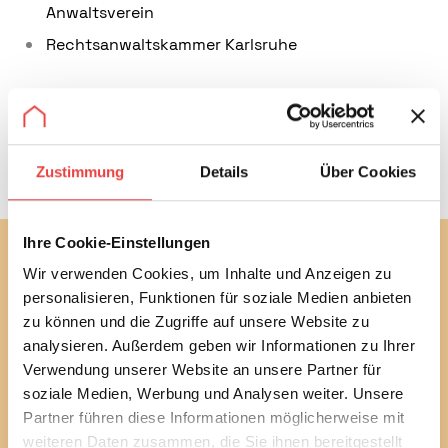
Anwaltsverein
Rechtsanwaltskammer Karlsruhe
Über mich
Zustimmung
Details
Über Cookies
Ihre Cookie-Einstellungen
Abonnieren Sie jetzt unseren
Wir verwenden Cookies, um Inhalte und Anzeigen zu
kostenlosen Newsletter
personalisieren, Funktionen für soziale Medien anbieten
zu können und die Zugriffe auf unsere Website zu
Mit unserem monatlichen Newsletter bleiben Sie bei
analysieren. Außerdem geben wir Informationen zu Ihrer
bautechnischen und baurechtlichen
Verbraucherthemen immer auf dem Laufenden.
Verwendung unserer Website an unsere Partner für
Erfahren Sie außerdem alle aktuellen Termine und
soziale Medien, Werbung und Analysen weiter. Unsere
Entwicklungen des Vereins.
Partner führen diese Informationen möglicherweise mit
weiteren Daten zusammen, die Sie ihnen bereitgestellt