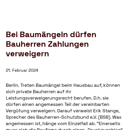
Schutzbund
öffnen
e.V.
–
Gemeinnützige
Verbraucherschutzorganisation
Bei Baumängeln dürfen
Bauherren Zahlungen
verweigern
21. Februar 2024
Berlin. Treten Baumängel beim Hausbau auf, können
sich private Bauherren auf ihr
Leistungsverweigerungsrecht berufen. D.h. sie
dürfen einen angemessen Teil der vereinbarten
Vergütung verweigern. Darauf verweist Erik Stange,
Sprecher des Bauherren-Schutzbund e.V. (BSB). Was
angemessen ist, hänge vom Einzelfall ab. "Einerseits
muss sich die Baufirma durch einen „Druckzuschlag“