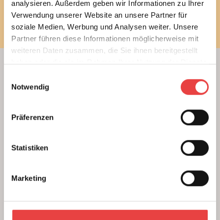
analysieren. Außerdem geben wir Informationen zu Ihrer
Newsletter bestellen
Verwendung unserer Website an unsere Partner für
soziale Medien, Werbung und Analysen weiter. Unsere
Partner führen diese Informationen möglicherweise mit
weiteren Daten zusammen, die Sie ihnen bereitgestellt
haben oder die sie im Rahmen Ihrer Nutzung der Dienste
gesammelt haben.
Einwilligungsauswahl
Beratung
Notwendig
Unterstützung beim Hausbau
Kauf einer Eigentumswohnung
Präferenzen
Modernisierung von Bestandsimmobilien
Das BSB Beratungsnetz
Statistiken
Wer sind unsere Experten
Marketing
Themenratgeber
Neubau
Wohnungskauf