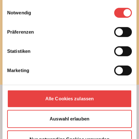
gesammelt haben.
Ich habe die
Datenschutzbestimmungen
gelesen
Einwilligungsauswahl
und stimme diesen zu.
Notwendig
E-Mail
Präferenzen
Statistiken
Newsletter bestellen
Marketing
Alle Cookies zulassen
Beratung
Unterstützung beim Hausbau
Auswahl erlauben
Kauf einer Eigentumswohnung
Modernisierung von Bestandsimmobilien