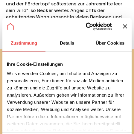
und der Fördertopf spätestens zur Jahresmitte leer
sein wird“, so Becker weiter. Angesichts der
anhaltenden Wohnungsnot in vielen Regionen und
des erheblichen Modernisierungsbedarfs im
Gebäudebestand darf es hier keine Kürzungen
geben.
Zustimmung
Details
Über Cookies
Abonnieren Sie jetzt unseren
Ihre Cookie-Einstellungen
kostenlosen Newsletter
Wir verwenden Cookies, um Inhalte und Anzeigen zu
Mit unserem monatlichen Newsletter bleiben Sie bei
personalisieren, Funktionen für soziale Medien anbieten
bautechnischen und baurechtlichen
zu können und die Zugriffe auf unsere Website zu
Verbraucherthemen immer auf dem Laufenden.
analysieren. Außerdem geben wir Informationen zu Ihrer
Erfahren Sie außerdem alle aktuellen Termine und
Verwendung unserer Website an unsere Partner für
Entwicklungen des Vereins.
soziale Medien, Werbung und Analysen weiter. Unsere
Partner führen diese Informationen möglicherweise mit
Sie können diesen Service in jedem Newsletter wieder
weiteren Daten zusammen, die Sie ihnen bereitgestellt
abbestellen.
haben oder die sie im Rahmen Ihrer Nutzung der Dienste