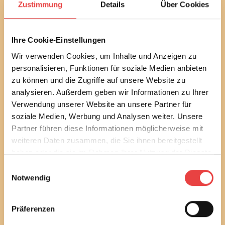
Mit unserem monatlichen Newsletter bleiben Sie bei
Zustimmung
Details
Über Cookies
bautechnischen und baurechtlichen
Verbraucherthemen immer auf dem Laufenden.
Erfahren Sie außerdem alle aktuellen Termine und
Ihre Cookie-Einstellungen
Entwicklungen des Vereins.
Wir verwenden Cookies, um Inhalte und Anzeigen zu
Sie können diesen Service in jedem Newsletter wieder
personalisieren, Funktionen für soziale Medien anbieten
abbestellen.
zu können und die Zugriffe auf unsere Website zu
analysieren. Außerdem geben wir Informationen zu Ihrer
Ich habe die
Datenschutzbestimmungen
gelesen
Verwendung unserer Website an unsere Partner für
und stimme diesen zu.
soziale Medien, Werbung und Analysen weiter. Unsere
Partner führen diese Informationen möglicherweise mit
E-Mail
weiteren Daten zusammen, die Sie ihnen bereitgestellt
haben oder die sie im Rahmen Ihrer Nutzung der Dienste
gesammelt haben.
Einwilligungsauswahl
Notwendig
Newsletter bestellen
Präferenzen