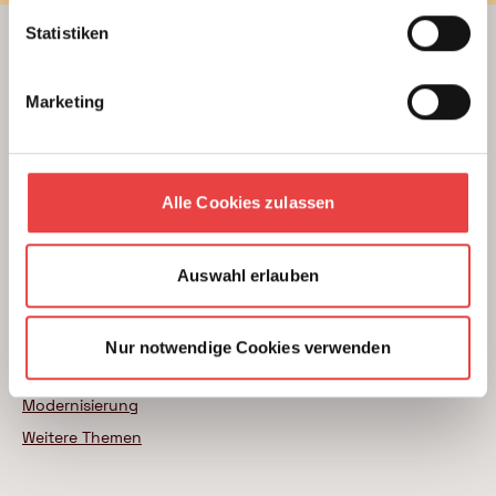
Statistiken
Beratung
Marketing
Unterstützung beim Hausbau
Kauf einer Eigentumswohnung
Modernisierung von Bestandsimmobilien
Alle Cookies zulassen
Das BSB Beratungsnetz
Wer sind unsere Experten
Auswahl erlauben
Themenratgeber
Neubau
Nur notwendige Cookies verwenden
Wohnungskauf
Modernisierung
Weitere Themen