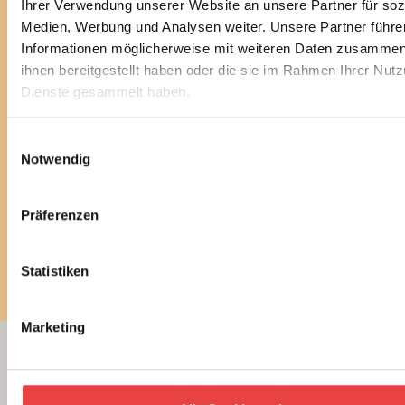
Ihrer Verwendung unserer Website an unsere Partner für soz
n
c
Medien, Werbung und Analysen weiter. Unsere Partner führe
g
h
Sie können diesen Service in jedem Newsletter wieder
e
Informationen möglicherweise mit weiteren Daten zusammen,
t
abbestellen.
n
e
ihnen bereitgestellt haben oder die sie im Rahmen Ihrer Nut
Ich habe die
Datenschutzbestimmungen
gelesen
n
Dienste gesammelt haben.
und stimme diesen zu.
Einwilligungsauswahl
E-Mail
Notwendig
Präferenzen
Newsletter bestellen
Statistiken
Marketing
Beratung