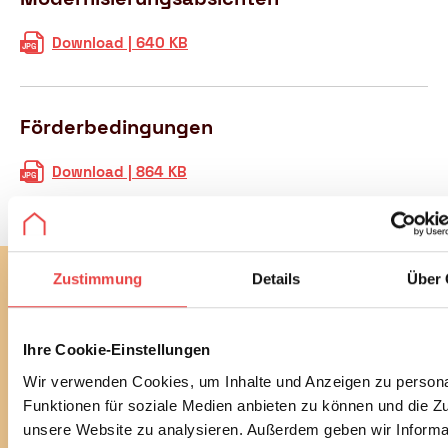
M
Download | 640 KB
o
d
e
Förderbedingungen
r
n
F
Download | 864 KB
i
ö
s
r
i
d
e
e
r
Zustimmung
Details
Über 
r
u
Abonnieren Sie jetzt unseren
b
n
kostenlosen Newsletter
e
g
d
s
Ihre Cookie-Einstellungen
Mit unserem monatlichen Newsletter bleiben Sie bei
i
a
bautechnischen und baurechtlichen
Wir verwenden Cookies, um Inhalte und Anzeigen zu persona
n
b
Verbraucherthemen immer auf dem Laufenden.
Funktionen für soziale Medien anbieten zu können und die Zug
g
s
Erfahren Sie außerdem alle aktuellen Termine und
unsere Website zu analysieren. Außerdem geben wir Informa
u
i
Entwicklungen des Vereins.