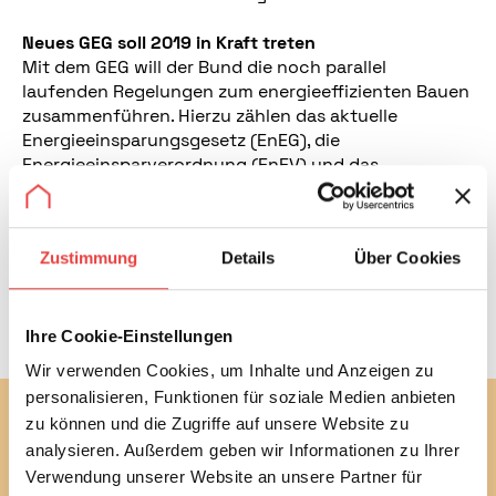
Neues GEG soll 2019 in Kraft treten
Mit dem GEG will der Bund die noch parallel
laufenden Regelungen zum energieeffizienten Bauen
zusammenführen. Hierzu zählen das aktuelle
Energieeinsparungsgesetz (EnEG), die
Energieeinsparverordnung (EnEV) und das
Erneuerbare-Energien-Wärmegesetz (EEWärmeG).
Auslöser war die EU-Gebäuderichtlinie, die ab 2021
für private Wohngebäude einen Niedrigstenergie-
Zustimmung
Details
Über Cookies
Standard für Neubauten fordert.
<link positionen positionen-und-
stellungnahmen>Zur Stellungnahme
Ihre Cookie-Einstellungen
Wir verwenden Cookies, um Inhalte und Anzeigen zu
personalisieren, Funktionen für soziale Medien anbieten
Abonnieren Sie jetzt unseren
zu können und die Zugriffe auf unsere Website zu
analysieren. Außerdem geben wir Informationen zu Ihrer
kostenlosen Newsletter
Verwendung unserer Website an unsere Partner für