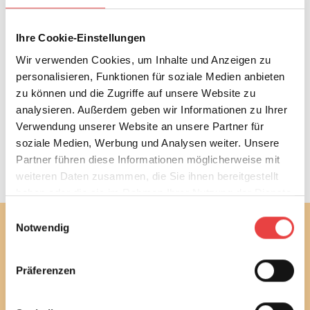
Der BSB fordert den Gesetzgeber auf, das
Gebäudemodernisierungsgesetz stärker an den
Ihre Cookie-Einstellungen
Bedürfnissen privater Bauherren und
Wir verwenden Cookies, um Inhalte und Anzeigen zu
selbstnutzender Eigentümer:innen auszurichten.
personalisieren, Funktionen für soziale Medien anbieten
Dazu gehören der Ausbau unabhängiger Beratung,
zu können und die Zugriffe auf unsere Website zu
ein dauerhaft gestärkter individueller
analysieren. Außerdem geben wir Informationen zu Ihrer
Sanierungsfahrplan und verlässliche
Verwendung unserer Website an unsere Partner für
Förderstrukturen.
soziale Medien, Werbung und Analysen weiter. Unsere
Die Stellungnahme steht hier zum Download zur
Partner führen diese Informationen möglicherweise mit
Verfügung
.
weiteren Daten zusammen, die Sie ihnen bereitgestellt
haben oder die sie im Rahmen Ihrer Nutzung der Dienste
gesammelt haben.
Einwilligungsauswahl
Notwendig
Abonnieren Sie jetzt unseren
kostenlosen Newsletter
Präferenzen
Mit unserem monatlichen Newsletter bleiben Sie bei
bautechnischen und baurechtlichen
Verbraucherthemen immer auf dem Laufenden.