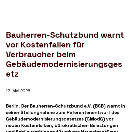
Schutzbund
öffnen
e.V.
–
Gemeinnützige
Verbraucherschutzorganisation
Bauherren-Schutzbund warnt
vor Kostenfallen für
Verbraucher beim
Gebäudemodernisierungsges
etz
12. Mai 2026
Berlin. Der Bauherren-Schutzbund e.V. (BSB) warnt in
seiner Stellungnahme zum Referentenentwurf des
Gebäudemodernisierungsgesetzes (GModG) vor
neuen Kostenrisiken, bürokratischen Belastungen
und Fehlinvestitionen für private Hauseigentümer.