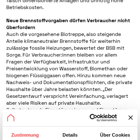
falsch dimensionierte Anlagen und unnötig hohe
Betriebskosten.
Neue Brennstoffvorgaben dürfen Verbraucher nicht
überfordern
Auch die vorgesehene Biotreppe, also steigende
Anteile klimaneutraler Brennstoffe für weiterhin
zulässige fossile Heizungen, bewertet der BSB mit
Sorge. Für Verbraucher:innen bleiben vor allem
Fragen der Verfügbarkeit, Infrastruktur und
Preisentwicklung von Wasserstoff, Biomethan oder
biogenen Flüssiggasen offen. Hinzu kommen neue
Nachweis- und Dokumentationspflichten, die private
Haushalte über Jahre belasten könnten. „Der
Gesetzentwurf verspricht Vereinfachung, verlagert
aber viele Risiken auf private Haushalte.
Selbstnutzende Eigentümer:innen und Eigentümer
brauchen klare, Rahmenbedingungen statt
zusätzlicher Unsicherheiten bei Energieträgern,
Nachweisen und künftiger Infrastruktur“, warnt
Zustimmung
Details
Über Cookies
Fork-Weigel.