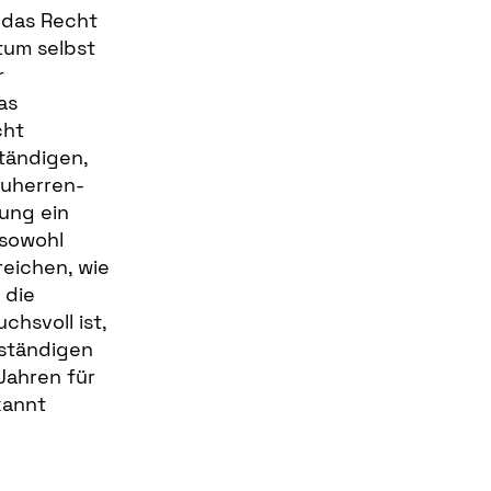
 das Recht
tum selbst
r
as
cht
tändigen,
auherren-
lung ein
 sowohl
eichen, wie
 die
hsvoll ist,
rständigen
 Jahren für
kannt