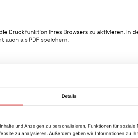
 die Druckfunktion Ihres Browsers zu aktivieren. In
t auch als PDF speichern.
etzt unseren
Details
letter
letter bleiben Sie bei bautechnischen und
hemen immer auf dem Laufenden. Erfahren
nhalte und Anzeigen zu personalisieren, Funktionen für soziale
ermine und Entwicklungen des Vereins.
Website zu analysieren. Außerdem geben wir Informationen zu I