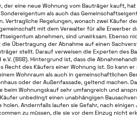
er, der eine neue Wohnung vom Bauträger kauft, hat
n Sondereigentum als auch das Gemeinschaftseigen
. Vertragliche Regelungen, wonach zwei Käufer de
emeinschaft mit dem Verwalter für alle Erwerber d
ftseigentum abnehmen, sind unwirksam. Ebenso ni
t die Übertragung der Abnahme auf einen Sachvers
träger stellt. Darauf verweisen die Experten des B
e.V. (BSB). Hintergrund ist, dass die Abnahmehand
s Recht des Käufers einer Wohnung ist. So kann er
einem Wohnraum als auch in gemeinschaftlichen Ber
nhaus oder der Außenfassade, geltend machen. Da
 beim Wohnungskauf sehr umfangreich und anspruc
ch Käufer unbedingt einen unabhängigen Bausachve
e holen. Andernfalls laufen sie Gefahr, nach einigen
ommen zu müssen, die sie vor dem Einzug nicht er