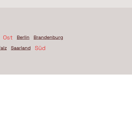
Ost
Berlin
Brandenburg
Süd
alz
Saarland