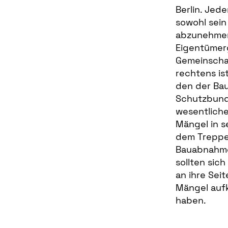
Berlin. Jed
sowohl sei
abzunehmen
Eigentümerg
Gemeinscha
rechtens is
den der Bau
Schutzbund 
wesentliche
Mängel in s
dem Treppe
Bauabnahme
sollten si
an ihre Seit
Mängel aufk
haben.