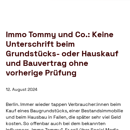
Schutzbund
öffnen
e.V.
–
Gemeinnützige
Verbraucherschutzorganisation
Immo Tommy und Co.: Keine
Unterschrift beim
Grundstücks- oder Hauskauf
und Bauvertrag ohne
vorherige Prüfung
12. August 2024
Berlin. Immer wieder tappen Verbraucher:innen beim
Kauf eines Baugrundstücks, einer Bestandsimmobilie
und beim Hausbau in Fallen, die später sehr viel Geld
kosten. So offenbar auch bei dem bekannten
Influencer „Immo Tommy“. Er soll über Social Media