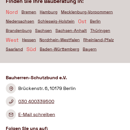
Finden Sie Ihre Bauberatung in:
Nord
Bremen
Hamburg
Mecklenburg-Vorpommern
Ost
Niedersachsen
Schleswig-Holstein
Berlin
Brandenburg
Sachsen
Sachsen-Anhalt
Thüringen
West
Hessen
Nordrhein-Westfalen
Rheinland-Pfalz
Süd
Saarland
Baden-Württemberg
Bayern
Bauherren-Schutzbund e.V.
Brückenstr. 6, 10179 Berlin
030 400339500
E-Mail schreiben
Folgen Sie uns auf: