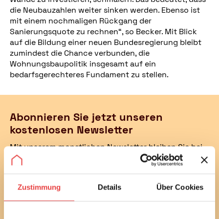
die Neubauzahlen weiter sinken werden. Ebenso ist
mit einem nochmaligen Rückgang der
Sanierungsquote zu rechnen“, so Becker. Mit Blick
auf die Bildung einer neuen Bundesregierung bleibt
zumindest die Chance verbunden, die
Wohnungsbaupolitik insgesamt auf ein
bedarfsgerechteres Fundament zu stellen.
Abonnieren Sie jetzt unseren
kostenlosen Newsletter
Mit unserem monatlichen Newsletter bleiben Sie bei
bautechnischen und baurechtlichen
Verbraucherthemen immer auf dem Laufenden.
Erfahren Sie außerdem alle aktuellen Termine und
Zustimmung
Details
Über Cookies
Entwicklungen des Vereins.
Sie können diesen Service in jedem Newsletter wieder