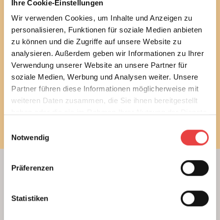
abbestellen.
Ihre Cookie-Einstellungen
Wir verwenden Cookies, um Inhalte und Anzeigen zu
Ich habe die
Datenschutzbestimmungen
gelesen
personalisieren, Funktionen für soziale Medien anbieten
und stimme diesen zu.
zu können und die Zugriffe auf unsere Website zu
analysieren. Außerdem geben wir Informationen zu Ihrer
E-Mail
Verwendung unserer Website an unsere Partner für
soziale Medien, Werbung und Analysen weiter. Unsere
Partner führen diese Informationen möglicherweise mit
weiteren Daten zusammen, die Sie ihnen bereitgestellt
Newsletter bestellen
haben oder die sie im Rahmen Ihrer Nutzung der Dienste
gesammelt haben.
Einwilligungsauswahl
Notwendig
Präferenzen
Beratung
Unterstützung beim Hausbau
Statistiken
Kauf einer Eigentumswohnung