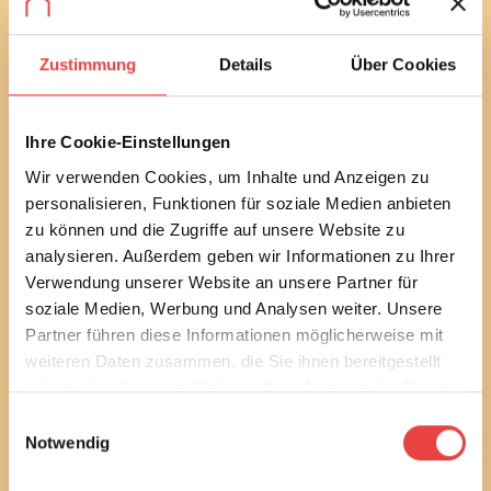
Abonnieren Sie jetzt unseren
Zustimmung
Details
Über Cookies
kostenlosen Newsletter
Mit unserem monatlichen Newsletter bleiben Sie bei
bautechnischen und baurechtlichen
Ihre Cookie-Einstellungen
Verbraucherthemen immer auf dem Laufenden.
Wir verwenden Cookies, um Inhalte und Anzeigen zu
Erfahren Sie außerdem alle aktuellen Termine und
personalisieren, Funktionen für soziale Medien anbieten
Entwicklungen des Vereins.
zu können und die Zugriffe auf unsere Website zu
Sie können diesen Service in jedem Newsletter wieder
analysieren. Außerdem geben wir Informationen zu Ihrer
abbestellen.
Verwendung unserer Website an unsere Partner für
soziale Medien, Werbung und Analysen weiter. Unsere
Ich habe die
Datenschutzbestimmungen
gelesen
Partner führen diese Informationen möglicherweise mit
und stimme diesen zu.
weiteren Daten zusammen, die Sie ihnen bereitgestellt
haben oder die sie im Rahmen Ihrer Nutzung der Dienste
E-Mail
gesammelt haben.
Einwilligungsauswahl
Notwendig