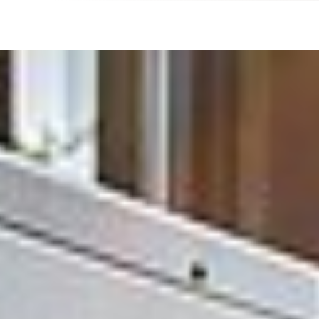
Schutzbund
öffnen
e.V.
–
Gemeinnützige
Verbraucherschutzorganisation