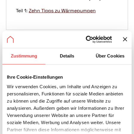
Teil 1:
Zehn Tipps zu Wärmepumpen
Wärmepumpen gelten als zentrale Technologie der
Wärmewende und werden im Neubau inzwischen
häufig eingesetzt. Auch im Gebäudebestand
Zustimmung
Details
Über Cookies
entscheiden sich immer mehr Eigentümer für diese
Heiztechnik. Damit Wärmepumpen effizient und
zuverlässig arbeiten, müssen jedoch Planung,
Ihre Cookie-Einstellungen
Installation und Betrieb sorgfältig aufeinander
Wir verwenden Cookies, um Inhalte und Anzeigen zu
abgestimmt sein.
personalisieren, Funktionen für soziale Medien anbieten
Eine
aktuelle Kurzstudie
zeigt typische Fehler und
zu können und die Zugriffe auf unsere Website zu
Schadensfälle, die beim Neubau oder bei der
analysieren. Außerdem geben wir Informationen zu Ihrer
Sanierung von Wohngebäuden mit Wärmepumpen
Verwendung unserer Website an unsere Partner für
auftreten können. Viele dieser Probleme sind
soziale Medien, Werbung und Analysen weiter. Unsere
vermeidbar – vorausgesetzt, Planung, Ausführung
Partner führen diese Informationen möglicherweise mit
und Wartung erfolgen fachgerecht.