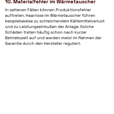
10. Materialfehler im Wärmetauscher
In seltenen Fällen können Produktionsfehler
auftreten. Haarrisse im Wärmetauscher führen
beispielsweise zu schleichendem Kältemittelverlust
und zu Leistungseinbußen der Anlage. Solche
Schäden treten häufig schon nach kurzer
Betriebszeit auf und werden meist im Rahmen der
Garantie durch den Hersteller reguliert.
Vorherige
Zehn Tipps zu Wärmepumpen
Seite
Artikelübersicht
Weitere Ratgeber zu allgemeinen
Themen