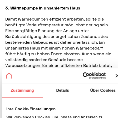
3. Wärmepumpe in unsaniertem Haus
Damit Wärmepumpen effizient arbeiten, sollte die
benötigte Vorlauftemperatur möglichst gering sein.
Eine sorgfältige Planung der Anlage unter
Berücksichtigung des energetischen Zustands des
bestehenden Gebäudes ist daher unerlässlich. Ein
unsaniertes Haus mit einem hohen Wärmebedarf
führt häufig zu hohen Energiekosten. Auch wenn ein
vollständig saniertes Gebäude bessere
Voraussetzungen für einen effizienten Betrieb bietet,
können auch mit zielgerichteten „kleineren“
Maßnahmen wie dem Austausch konventioneller
Heizkörper gegen Wärmepumpenheizköper eine hohe
Effizienz der Anlage erreicht werden.
Zustimmung
Details
Über Cookies
In der vollständigen Studie „Die zehn häufigsten
Fehler beim Neubau und der Sanierung mit von EHF
Ihre Cookie-Einstellungen
und ZHF Wärmepumpen (vermeiden)“ werden die
gängigsten Fehler und deren Schadensregulierung
Wir verwenden Cookies, um Inhalte und Anzeigen zu