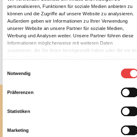
dargestellt. Die Studie kann hier heruntergeladen
personalisieren, Funktionen für soziale Medien anbieten zu
werden:
www.bsb-ev.de/studien
können und die Zugriffe auf unsere Website zu analysieren.
Außerdem geben wir Informationen zu Ihrer Verwendung
Zum Ratgeber Wärmepumpen
unserer Website an unsere Partner für soziale Medien,
Werbung und Analysen weiter. Unsere Partner führen diese
Informationen möglicherweise mit weiteren Daten
Zehn Tipps zu Wärmepumpen
zusammen, die Sie ihnen bereitgestellt haben oder die sie im
Rahmen Ihrer Nutzung der Dienste gesammelt haben.
Z
Weiterlesen
Einwilligungsauswahl
e
Notwendig
h
n
T
Präferenzen
i
Abonnieren Sie jetzt unseren
p
kostenlosen Newsletter
p
Statistiken
s
Mit unserem monatlichen Newsletter bleiben Sie bei
z
bautechnischen und baurechtlichen
u
Marketing
Verbraucherthemen immer auf dem Laufenden.
W