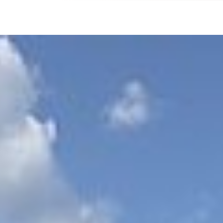
Schutzbund
öffnen
e.V.
–
Gemeinnützige
Verbraucherschutzorganisation