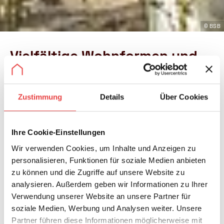
© BSB
Vielfältige Wohnformen und
Eigeninitiative sind
unverzichtbarer Bestandteil
Zustimmung
Details
Über Cookies
des Wohnungsangebotes in
Deutschland
Ihre Cookie-Einstellungen
Berlin, Februar 2021. Keine Wohnform bzw.
Wir verwenden Cookies, um Inhalte und Anzeigen zu
Bauart alleine kann sämtliche
personalisieren, Funktionen für soziale Medien anbieten
Wohnbedürfnisse der gesamten Bevölkerung
zu können und die Zugriffe auf unsere Website zu
abdecken. Deshalb braucht es Vielfalt beim
analysieren. Außerdem geben wir Informationen zu Ihrer
Bauen.
Verwendung unserer Website an unsere Partner für
soziale Medien, Werbung und Analysen weiter. Unsere
So vielfältig die Wünsche und Bedürfnisse der
Partner führen diese Informationen möglicherweise mit