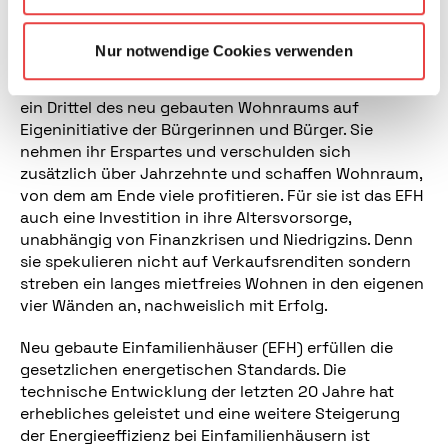
mehr und besserer Wohnraum für alle Bürgerinnen
und Bürger.
Diesen sogenannten Sickereffekt belegt
Nur notwendige Cookies verwenden
eine aktuelle Metastudie
. Durch verhältnismäßig
geringe staatliche Zuschüsse entsteht jährlich rund
ein Drittel des neu gebauten Wohnraums auf
Eigeninitiative der Bürgerinnen und Bürger. Sie
nehmen ihr Erspartes und verschulden sich
zusätzlich über Jahrzehnte und schaffen Wohnraum,
von dem am Ende viele profitieren. Für sie ist das EFH
auch eine Investition in ihre Altersvorsorge,
unabhängig von Finanzkrisen und Niedrigzins. Denn
sie spekulieren nicht auf Verkaufsrenditen sondern
streben ein langes mietfreies Wohnen in den eigenen
vier Wänden an, nachweislich mit Erfolg.
Neu gebaute Einfamilienhäuser (EFH) erfüllen die
gesetzlichen energetischen Standards. Die
technische Entwicklung der letzten 20 Jahre hat
erhebliches geleistet und eine weitere Steigerung
der Energieeffizienz bei Einfamilienhäusern ist