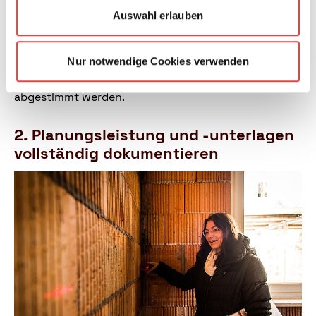
gewünschten Leistungsumfang einschließlich der
Auswahl erlauben
Sonderleistungen und die persönlichen
Vorstellungen zum eigenen Haus muss verhandelt
werden. Sonderwünsche, die mit Kosten und
Nur notwendige Cookies verwenden
Konsequenzen für die Planung verbunden sind,
sollten deshalb bereits vor Vertragsabschluss
abgestimmt werden.
2. Planungsleistung und -unterlagen
vollständig dokumentieren