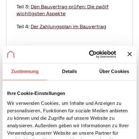
Teil 3:
Den Bauvertrag prüfen: Die zwölf
wichtigsten Aspekte
Teil 4:
Der Zahlungsplan im Bauvertrag
Die Bau- und Leistungsbeschreibung ist die
Grundlage für jeden Hausbau und ein wichtiger
Zustimmung
Details
Über Cookies
Bestandteil des
Bauvertrags
. Mit Inkrafttreten des
Bauvertragsrechts am 1. Januar 2018 ist im
Bürgerlichen Gesetzbuch (BGB) für den
Verbraucherbauvertrag ein Mindestmaß an Pflichten
Ihre Cookie-Einstellungen
des Unternehmers gesetzlich geregelt. Das beinhaltet
Wir verwenden Cookies, um Inhalte und Anzeigen zu
zum Beispiel die Unterrichtung des
Vertragspartners
personalisieren, Funktionen für soziale Medien anbieten
über die wesentlichen Eigenschaften des
zu können und die Zugriffe auf unsere Website zu
Bauvorhabens und zur Erstellung bzw. Herausgabe
analysieren. Außerdem geben wir Informationen zu Ihrer
von Unterlagen.
Verwendung unserer Website an unsere Partner für