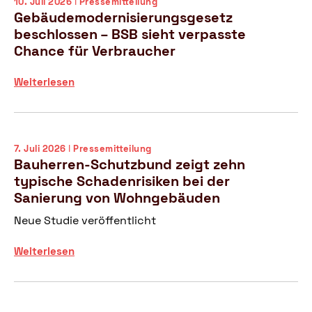
10. Juli 2026 ǀ Pressemitteilung
Gebäudemodernisierungsgesetz
beschlossen – BSB sieht verpasste
Chance für Verbraucher
G
Weiterlesen
e
b
ä
u
7. Juli 2026 ǀ Pressemitteilung
d
Bauherren-Schutzbund zeigt zehn
e
typische Schadenrisiken bei der
m
Sanierung von Wohngebäuden
o
d
Neue Studie veröffentlicht
e
r
B
Weiterlesen
n
a
i
u
s
h
i
e