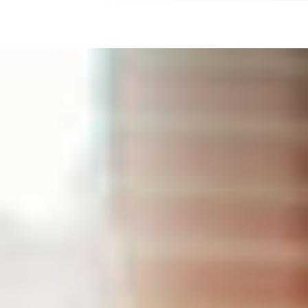
Schutzbund
öffnen
e.V.
–
Gemeinnützige
Verbraucherschutzorganisation