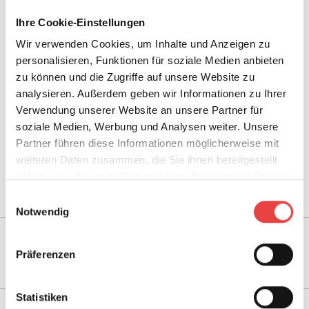
b
B
© Nikada - stock.adobe.com
Ihre Cookie-Einstellungen
o
e
t
r
Wir verwenden Cookies, um Inhalte und Anzeigen zu
a
personalisieren, Funktionen für soziale Medien anbieten
t
zu können und die Zugriffe auf unsere Website zu
u
analysieren. Außerdem geben wir Informationen zu Ihrer
n
Verwendung unserer Website an unsere Partner für
g
Hilfe bei Kauf & Bau Ihrer
soziale Medien, Werbung und Analysen weiter. Unsere
s
Eigentumswohnung
Partner führen diese Informationen möglicherweise mit
a
weiteren Daten zusammen, die Sie ihnen bereitgestellt
n
Z
Zum Beratungsangebot
haben oder die sie im Rahmen Ihrer Nutzung der Dienste
g
u
gesammelt haben.
e
Einwilligungsauswahl
m
b
Notwendig
B
o
e
t
r
Haben Sie Fragen?
Kontaktieren Sie uns
.
Präferenzen
a
t
u
Statistiken
n