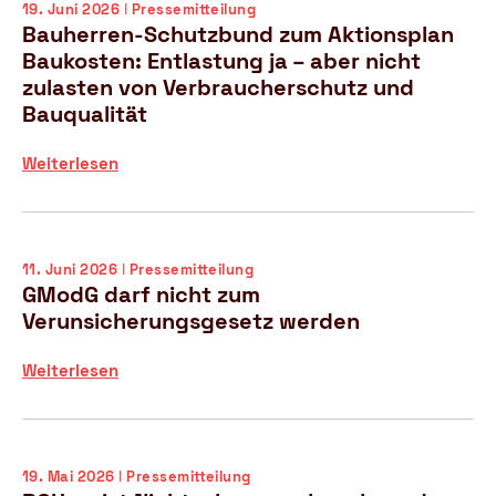
19. Juni 2026 ǀ Pressemitteilung
e
r
Bauherren-Schutzbund zum Aktionsplan
r
r
Baukosten: Entlastung ja – aber nicht
u
e
zulasten von Verbraucherschutz und
n
n
Bauqualität
g
-
s
S
B
Weiterlesen
g
c
a
e
h
u
s
u
h
e
t
e
t
z
11. Juni 2026 ǀ Pressemitteilung
r
z
GModG darf nicht zum
b
r
b
u
Verunsicherungsgesetz werden
e
e
n
n
s
d
G
Weiterlesen
-
c
z
M
S
h
e
o
c
l
i
d
h
o
g
G
19. Mai 2026 ǀ Pressemitteilung
u
s
t
d