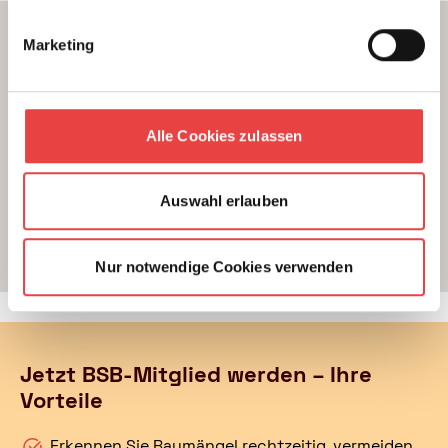
g
s
Einen Berater für Ihr Projekt finden
Marketing
a
Ort
n
g
e
Alle Cookies zulassen
b
Suchen
o
t
Auswahl erlauben
Erfahren Sie mehr
über unsere
Experten
.
Nur notwendige Cookies verwenden
Jetzt BSB-Mitglied werden – Ihre
Vorteile
Erkennen Sie Baumängel rechtzeitig, vermeiden