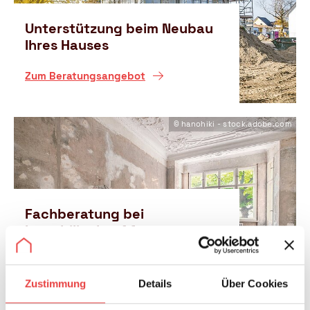
Unterstützung beim Neubau
Ihres Hauses
Z
Zum Beratungsangebot
u
m
B
© hanohiki - stock.adobe.com
e
r
a
t
u
Fachberatung bei
n
g
Immobilienkauf &
s
energetischer Modernisierung
a
n
Z
Zum Beratungsangebot
Zustimmung
Details
Über Cookies
g
u
e
m